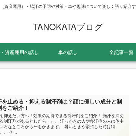
（資産運用）・脇汗の予防や対策・車や趣味について楽しく語り紹介す
TANOKATAブログ
・資産運用の話し
車の話し
全記事一覧
汗を止める・抑える制汗剤は？顔に優しい成分と制
剤をご紹介！
を抑えたい方へ！効果の期待できる制汗剤をご紹介！ 顔汗を抑え
る制汗剤があるとしたら、、、 汗っかきの人や多汗症の人は体中
いろなところから汗をかきます。 暑いときや緊張した時は特
、 そ...