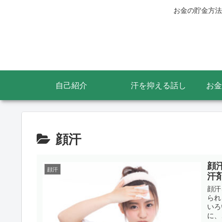
お金の貯金方法
自己紹介
汗を抑える話し
お金
顔汗
顔
顔汗
汗
顔汗
られ
いろ
に、、