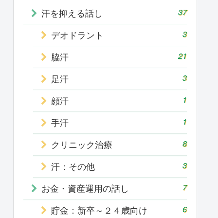
汗を抑える話し
37
デオドラント
3
脇汗
21
足汗
3
顔汗
1
手汗
1
クリニック治療
8
汗：その他
3
お金・資産運用の話し
7
貯金：新卒～２４歳向け
6