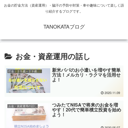
お金の貯金方法（資産運用）・脇汗の予防や対策・車や趣味について楽しく語
り紹介するブログです。
TANOKATAブログ
お金・資産運用の話し
新米パパのお小遣いを増やす簡単
貯金：２５歳～２９歳向け
方法！メルカリ・ラクマを活用せ
よ！
2020.11.09
つみたてNISAで将来のお金を増
お金・資産運用の話し
やす！20代で簡単積立投資を始め
よう！
2020.05.07