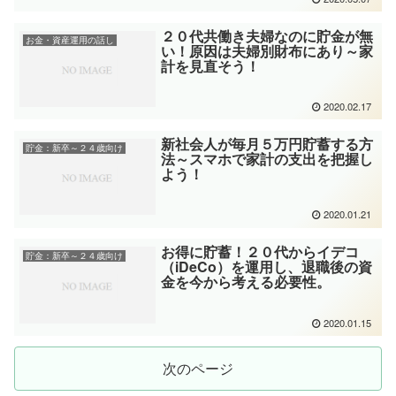
２０代共働き夫婦なのに貯金が無
お金・資産運用の話し
い！原因は夫婦別財布にあり～家
計を見直そう！
2020.02.17
新社会人が毎月５万円貯蓄する方
貯金：新卒～２４歳向け
法～スマホで家計の支出を把握し
よう！
2020.01.21
お得に貯蓄！２０代からイデコ
貯金：新卒～２４歳向け
（iDeCo）を運用し、退職後の資
金を今から考える必要性。
2020.01.15
次のページ