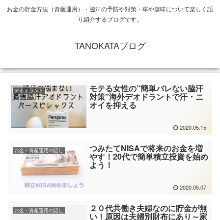
お金の貯金方法（資産運用）・脇汗の予防や対策・車や趣味について楽しく語
り紹介するブログです。
TANOKATAブログ
モテる女性の”簡単バレない脇汗
デオドラント
対策”海外デオドラントで汗・ニ
オイを抑える
2020.05.15
つみたてNISAで将来のお金を増
お金・資産運用の話し
やす！20代で簡単積立投資を始め
よう！
2020.05.07
２０代共働き夫婦なのに貯金が無
お金・資産運用の話し
い！原因は夫婦別財布にあり～家