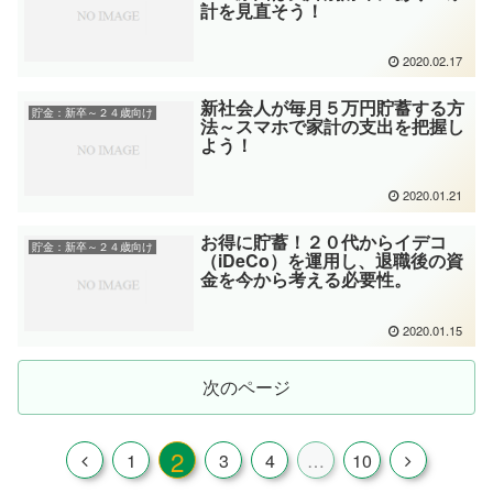
計を見直そう！
2020.02.17
新社会人が毎月５万円貯蓄する方
貯金：新卒～２４歳向け
法～スマホで家計の支出を把握し
よう！
2020.01.21
お得に貯蓄！２０代からイデコ
貯金：新卒～２４歳向け
（iDeCo）を運用し、退職後の資
金を今から考える必要性。
2020.01.15
次のページ
2
1
3
4
…
10