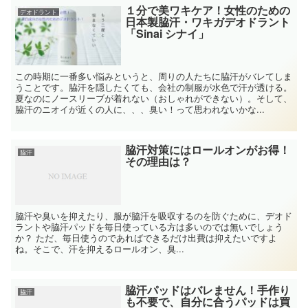
１分で美ワキケア！女性のための
デオドラント
日本製脇汗・ワキガデオドラント
「Sinai シナイ」
この時期に一番多い悩みというと、周りの人たちに脇汗がバレてしま
うことです。脇汗を隠したくても、会社の制服が水色で汗が透ける。
夏なのにノースリーブが着れない（おしゃれができない）。そして、
脇汗のニオイが近くの人に、、、臭い！って思われないかな...
脇汗対策にはロールオンがお得！
脇汗
その理由は？
脇汗や臭いを抑えたり、服が脇汗を吸収するのを防ぐために、デオド
ラントや脇汗パッドを毎日使っている方は多いのでは無いでしょう
か？ ただ、毎日使うのであればできるだけ出費は抑えたいですよ
ね。そこで、汗を抑えるロールオン、臭...
脇汗パッドはバレません！手作り
脇汗
も不要で、自分に合うパッドは買