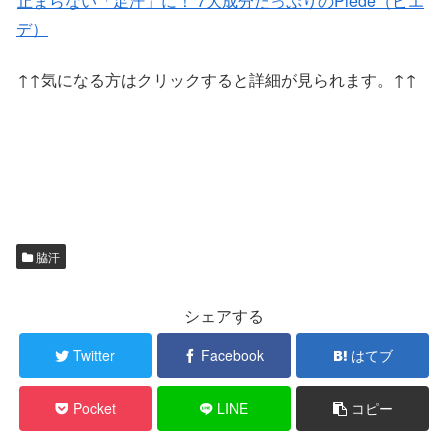
止まらない「足汗」に！ 7大成分たっぷりのPiede（ピエ
デ）
↑↑気になる方はクリックすると詳細が見られます。↑↑
脇汗
シェアする
Twitter
Facebook
はてブ
Pocket
LINE
コピー