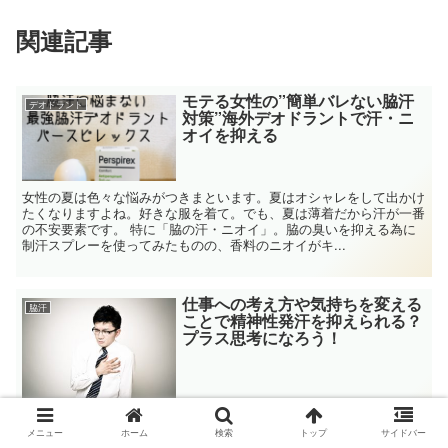
関連記事
モテる女性の”簡単バレない脇汗
デオドラント
対策”海外デオドラントで汗・ニ
オイを抑える
女性の夏は色々な悩みがつきまといます。夏はオシャレをして出かけ
たくなりますよね。好きな服を着て。でも、夏は薄着だから汗が一番
の不安要素です。 特に「脇の汗・ニオイ」。脇の臭いを抑える為に
制汗スプレーを使ってみたものの、香料のニオイがキ...
仕事への考え方や気持ちを変える
脇汗
ことで精神性発汗を抑えられる？
プラス思考になろう！
あなたは、極度の緊張や不安に襲われた時に、大量の汗をかいたこと
はありませんか？ 精神性発汗と気持ちの考え方について 私も仕事で
メニュー
ホーム
検索
トップ
サイドバー